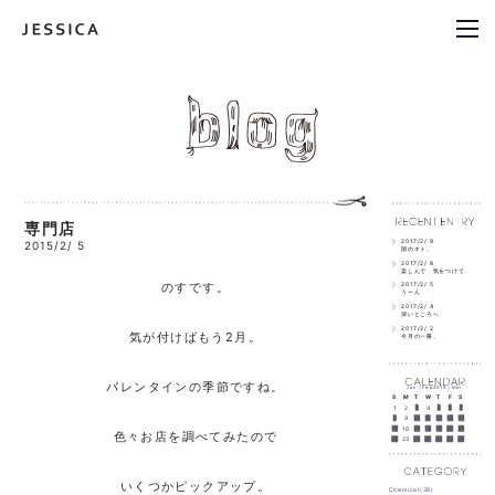
専門店
2017/2/ 9
2015/2/ 5
国のオト。
2017/2/ 8
楽しんで 気をつけて
のすです。
2017/2/ 5
うーん
2017/2/ 4
深いところへ
2017/2/ 2
気が付けばもう2月。
今月の一冊。
バレンタインの季節ですね。
Jan
｜Feb2015｜
Mar
S
M
T
W
T
F
S
1
2
3
4
5
6
7
8
9
10
11
12
13
14
15
16
17
18
19
20
21
色々お店を調べてみたので
22
23
24
25
26
27
28
いくつかピックアップ。
Chemical(38)