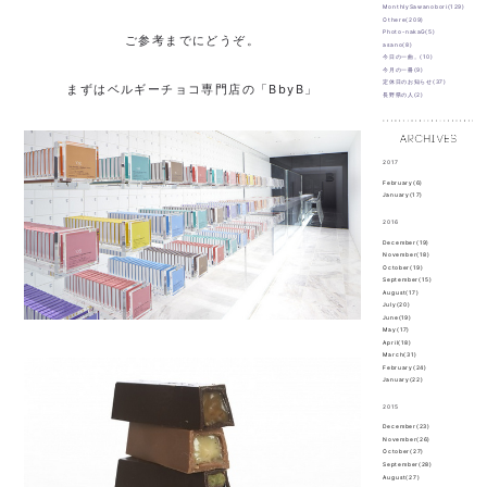
MonthlySawanobori(129)
Othere(209)
Photo-nakaG(5)
ご参考までにどうぞ。
asano(8)
今日の一曲。(10)
今月の一冊(9)
定休日のお知らせ(37)
まずはベルギーチョコ専門店の「BbyB」
長野県の人(2)
2017
February(6)
January(17)
2016
December(19)
November(18)
October(19)
September(15)
August(17)
July(20)
June(19)
May(17)
April(18)
March(31)
February(24)
January(22)
2015
December(23)
November(26)
October(27)
September(28)
August(27)