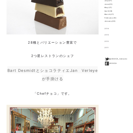
July(27)
June(25)
May(27)
April(28)
March(27)
February(25)
January(26)
2014
2013
2012
28種とバリエーション豊富で
2011
2つ星レストランのシェフ
@JESSICA_matsumo
JESSICA
Bart DesmidtとショコラティエJan Verleye
が手掛ける
「Chefチョコ」です。