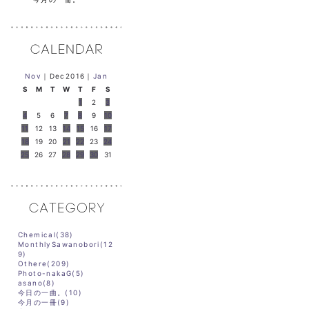
Nov
｜Dec2016｜
Jan
S
M
T
W
T
F
S
1
2
3
4
5
6
7
8
9
10
11
12
13
14
15
16
17
18
19
20
21
22
23
24
25
26
27
28
29
30
31
Chemical(38)
MonthlySawanobori(12
9)
Othere(209)
Photo-nakaG(5)
asano(8)
今日の一曲。(10)
今月の一冊(9)