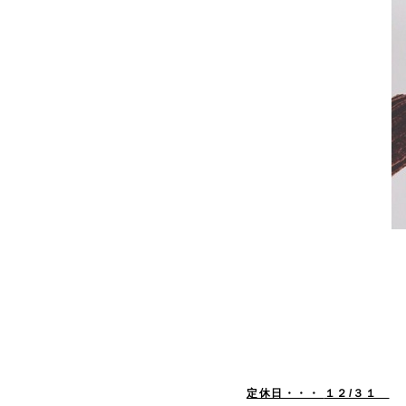
定休日・
・・
１２/
３１