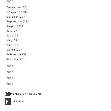
2015
December(23)
November(26)
October(27)
September(28)
August(27)
July(27)
June(25)
May(27)
April(28)
March(27)
February(25)
January(26)
2014
2013
2012
2011
@JESSICA_matsumo
JESSICA