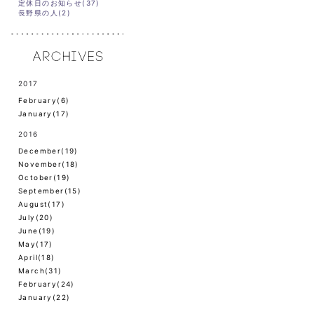
定休日のお知らせ(37)
長野県の人(2)
2017
February(6)
January(17)
2016
December(19)
November(18)
October(19)
September(15)
August(17)
July(20)
June(19)
May(17)
April(18)
March(31)
February(24)
January(22)