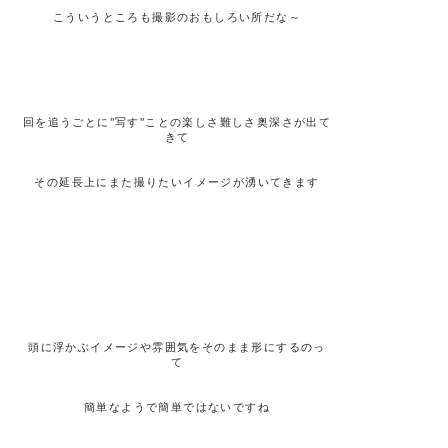
こういうところも撮影のおもしろい所だな～
回を追うごとに"写す"ことの楽しさ難しさ奥深さが出て
きて
その延長上にまた撮りたいイメージが湧いてきます
頭に浮かぶイメージや雰囲気をそのまま形にするのっ
て
簡単なようで簡単ではないですね