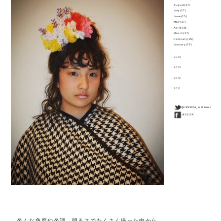
August(27)
July(27)
June(25)
May(27)
April(28)
March(27)
February(25)
January(26)
2014
2013
2012
2011
@JESSICA_matsumo
JESSICA
色んな角度や色調、明るさでたくさん撮った中から