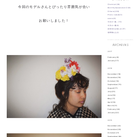
Chemical(38)
今回のモデルさんとぴったり雰囲気が合い
MonthlySawanobori(129)
Othere(209)
Photo-nakaG(5)
asano(8)
お願いしました！
今日の一曲。(10)
今月の一冊(9)
定休日のお知らせ(37)
長野県の人(2)
2017
February(6)
January(17)
2016
December(19)
November(18)
October(19)
September(15)
August(17)
July(20)
June(19)
May(17)
April(18)
March(31)
February(24)
January(22)
2015
December(23)
November(26)
October(27)
September(28)