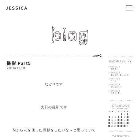
撮影 Part5
2017/2/ 9
2016/12/ 8
国のオト。
2017/2/ 8
楽しんで 気をつけて
2017/2/ 5
うーん
なかGです
2017/2/ 4
深いところへ
2017/2/ 2
今月の一冊。
先日の撮影です
Nov
｜Dec2016｜
Jan
S
M
T
W
T
F
S
1
2
3
4
5
6
7
8
9
10
11
12
13
14
15
16
17
18
19
20
21
22
23
24
25
26
27
28
29
30
31
前から花を使った撮影をしたいな～と思っていて