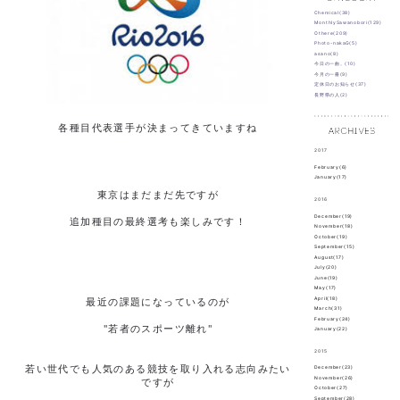
Chemical(38)
MonthlySawanobori(129)
Othere(209)
Photo-nakaG(5)
asano(8)
今日の一曲。(10)
今月の一冊(9)
定休日のお知らせ(37)
長野県の人(2)
各種目代表選手が決まってきていますね
2017
February(6)
January(17)
東京はまだまだ先ですが
2016
December(19)
追加種目の最終選考も楽しみです！
November(18)
October(19)
September(15)
August(17)
July(20)
June(19)
May(17)
April(18)
最近の課題になっているのが
March(31)
February(24)
"若者のスポーツ離れ"
January(22)
2015
若い世代でも人気のある競技を取り入れる志向みたい
December(23)
November(26)
ですが
October(27)
September(28)