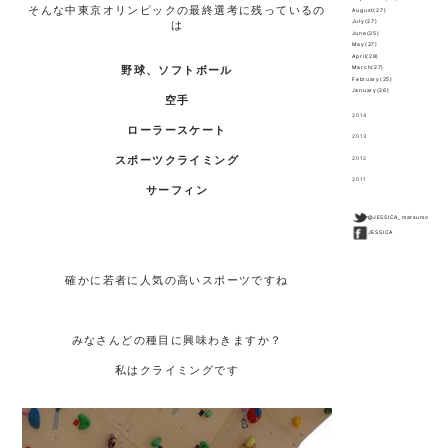
そんな中東京オリンピックの最終選考に残っているの
August(27)
は
July(27)
June(25)
May(27)
April(28)
野球、ソフトボール
March(27)
February(25)
January(26)
空手
2014
ローラースケート
2013
スポーツクライミング
2012
2011
サーフィン
@JESSICA_matsumo
JESSICA
確かに若者に人気の高いスポーツですね
みなさんどの種目に興味わきますか？
私はクライミングです