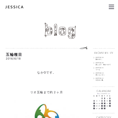
五輪種目
2017/2/ 9
2016/6/18
国のオト。
2017/2/ 8
楽しんで 気をつけて
2017/2/ 5
うーん
なかGです。
2017/2/ 4
深いところへ
2017/2/ 2
今月の一冊。
リオ五輪まで約２ヶ月
May
｜Jun2016｜
Jul
S
M
T
W
T
F
S
1
2
3
4
5
6
7
8
9
10
11
12
13
14
15
16
17
18
19
20
21
22
23
24
25
26
27
28
29
30