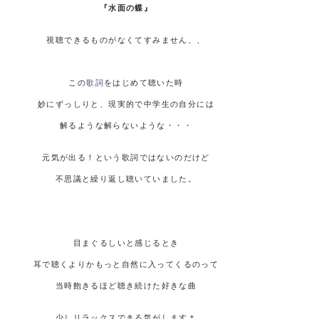
『水面の蝶』
視聴できるものがなくてすみません、、
この
歌詞
をはじめて聴いた時
妙にずっしりと、現実的で中学生の自分には
解るような解らないような・・・
元気が出る！という歌詞ではないのだけど
不思議と繰り返し聴いていました。
目まぐるしいと感じるとき
耳で聴くよりかもっと自然に入ってくるのって
当時飽きるほど聴き続けた好きな曲
少しリラックスできる気がします＊