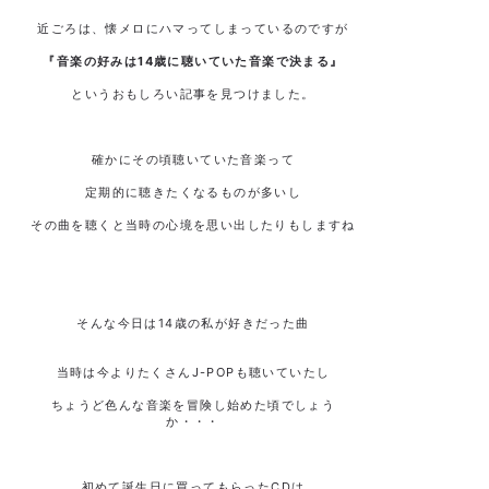
近ごろは、懐メロにハマってしまっているのですが
『音楽の好みは14歳に聴いていた音楽で決まる』
というおもしろい記事を見つけました。
確かにその頃聴いていた音楽って
定期的に聴きたくなるものが多いし
その曲を聴くと当時の心境を思い出したりもしますね
そんな今日は14歳の私が好きだった曲
当時は今よりたくさんJ-POPも聴いていたし
ちょうど色んな音楽を冒険し始めた頃でしょう
か・・・
初めて誕生日に買ってもらったCDは