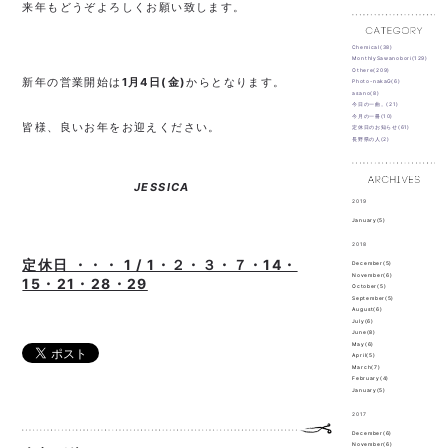
来年もどうぞよろしくお願い致します。
Chemical(38)
MonthlySawanobori(129)
Othere(209)
新年の営業開始は
1月4日(金)
からとなります。
Photo-nakaG(6)
asano(8)
今日の一曲。(21)
今月の一冊(10)
皆様、良いお年をお迎えください。
定休日のお知らせ(61)
長野県の人(2)
JESSICA
2019
January(5)
2018
定休日 ・・・ 1 / 1・２・３・７・14・
December(5)
November(6)
15・21・28・29
October(5)
September(5)
August(6)
July(6)
June(8)
May(6)
April(5)
March(7)
February(4)
January(5)
2017
December(6)
November(6)