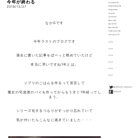
今年が終わる
October(6)
2018/12/27
September(8)
August(8)
July(6)
June(10)
May(18)
なかGです
April(18)
March(19)
February(16)
January(17)
今年ラストのブログです
2016
2015
過去に書いた記事をぼーっと眺めていたけど
2014
2013
本当に早いですね1年とは。
2012
2011
ジブリのごはんを作るって宣言して
@JESSICA_matsumo
魔女の宅急便のパイを作ってからもうすぐ1年経ってし
JESSICA
まう。
シリーズ化するつもりがすっかり忘れていて
気が付いたらこんなに過ぎていました・・・