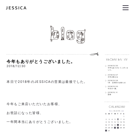
今年もありがとうございました。
2018/12/30
2018/12/30
今年もありがとうございま
した。
2018/12/27
今年が終わる
2018/12/26
本日で2018年のJESSICAの営業は最後でした。
1月 定休日のお知らせ
2018/12/20
今日の一曲。
2018/12/ 6
芸術
今年もご来店いただいたお客様、
Nov
｜Dec2018｜
Jan
お世話になった皆様、
S
M
T
W
T
F
S
1
2
3
4
5
6
7
8
一年間本当にありがとうございました。
9
10
11
12
13
14
15
16
17
18
19
20
21
22
23
24
25
26
27
28
29
30
31